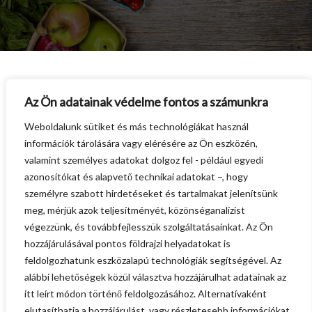
Az Ön adatainak védelme fontos a számunkra
Weboldalunk sütiket és más technológiákat használ
információk tárolására vagy elérésére az Ön eszközén,
valamint személyes adatokat dolgoz fel - például egyedi
azonosítókat és alapvető technikai adatokat –, hogy
The page you requested was not
személyre szabott hirdetéseket és tartalmakat jelenítsünk
found we suggest you to go back to
meg, mérjük azok teljesítményét, közönséganalízist
HomePage
végezzünk, és továbbfejlesszük szolgáltatásainkat. Az Ön
hozzájárulásával pontos földrajzi helyadatokat is
BACK TO HOMEPAGE
feldolgozhatunk eszközalapú technológiák segítségével. Az
alábbi lehetőségek közül választva hozzájárulhat adatainak az
itt leírt módon történő feldolgozásához. Alternatívaként
elutasíthatja a hozzájárulást, vagy részletesebb információkat