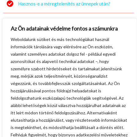
Hasznos-e a méregtelenítés az ünnepek után?
Aktuális kérdésünk: Jön a hideg, marad az egészség?
Az Ön adatainak védelme fontos a számunkra
Weboldalunk sütiket és más technológiákat használ
"Teljesen fölösleges a szigor" - a dietetikus 4
információk tárolására vagy elérésére az Ön eszközén,
gondolata a csirke-rizs kombóról
valamint személyes adatokat dolgoz fel - például egyedi
azonosítókat és alapvető technikai adatokat –, hogy
Így fogynak a legnagyobb sztárok: pontoztuk a
személyre szabott hirdetéseket és tartalmakat jelenítsünk
módszereiket
meg, mérjük azok teljesítményét, közönséganalízist
végezzünk, és továbbfejlesszük szolgáltatásainkat. Az Ön
hozzájárulásával pontos földrajzi helyadatokat is
Ilyen a tökéletes gyermekreggeli a dietetikus szerint
feldolgozhatunk eszközalapú technológiák segítségével. Az
alábbi lehetőségek közül választva hozzájárulhat adatainak az
Lehet kenyér és kalács a húsvéti menüben? Dietetikus
itt leírt módon történő feldolgozásához. Alternatívaként
mondja el, hogyan csinálhatod a legjobban
elutasíthatja a hozzájárulást, vagy részletesebb információkat
is megtekinthet, és módosíthatja beállításait a döntés előtt.
Felhívjuk figyelmét, hogy bizonyos adatkezelési műveletekhez
Ez az 5 étrend-kiegészítő kidobott pénz, ha fogyni