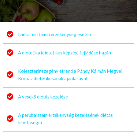
Diéta hisztamin érzékenység esetén
A dietetika (dietetikus képzés) fejlődése hazán
Koleszterinszegény étrend a Pándy Kálmán Megyei
Kórház dietetikusának ajánlásával
A vesekő diétás kezelése
A perubalzsam érzékenység kezelésének diétás
lehetőségei