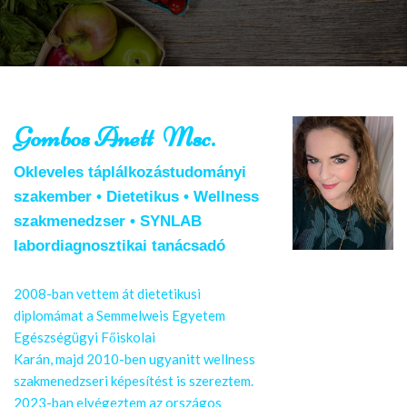
Gombos Anett Msc.
Okleveles táplálkozástudományi
szakember • Dietetikus • Wellness
szakmenedzser • SYNLAB
labordiagnosztikai tanácsadó
2008-ban vettem át dietetikusi
diplomámat a Semmelweis Egyetem
Egészségügyi Főiskolai
Karán, majd 2010-ben ugyanitt wellness
szakmenedzseri képesítést is szereztem.
2023-ban elvégeztem az országos