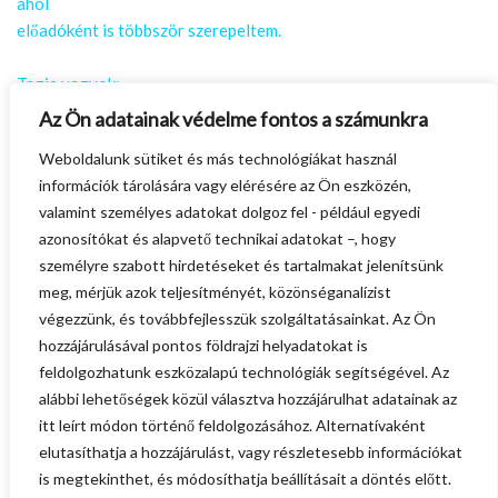
ahol
előadóként is többször szerepeltem.
Tagja vagyok:
– Magyar Dietetikusok Országos
Az Ön adatainak védelme fontos a számunkra
Szövetsége (MDOSZ)
Weboldalunk sütiket és más technológiákat használ
– Közétkeztetők Országos Szövetsége
információk tárolására vagy elérésére az Ön eszközén,
(KÖZSZÖV)
valamint személyes adatokat dolgoz fel - például egyedi
– Magyar Egészségügyi Szakdolgozói
azonosítókat és alapvető technikai adatokat –, hogy
Kamara (MESZK)
személyre szabott hirdetéseket és tartalmakat jelenítsünk
– Magyar Táplálkozástudományi
meg, mérjük azok teljesítményét, közönséganalízist
Társaság (MTTT)
végezzünk, és továbbfejlesszük szolgáltatásainkat. Az Ön
– Magyar Egészségmegőrzési és
hozzájárulásával pontos földrajzi helyadatokat is
Életmódorvostani Egyesület (MOTE)
feldolgozhatunk eszközalapú technológiák segítségével. Az
alábbi lehetőségek közül választva hozzájárulhat adatainak az
Az országos Dietetikusi Címtárban Békés
itt leírt módon történő feldolgozásához. Alternatívaként
vármegye szakemberei között is
elutasíthatja a hozzájárulást, vagy részletesebb információkat
megtalálható
is megtekinthet, és módosíthatja beállításait a döntés előtt.
vagyok.