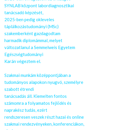
SYNLAB központ labordiagnosztikai
tanácsadó képzését,
2025-ben pedig okleveles
táplálkozástudományi (MSc)
szakemberként gazdagodtam
harmadik diplomámmal, melyet
változatlanul a Semmelweis Egyetem
Egészségtudományi
Karán végeztem el.
Szakmai munkám középpontjában a
tudományos alapokon nyugvó, személyre
szabott étrendi
tanácsadás áll. Kiemelten fontos
számomra a folyamatos fejlődés és
naprakész tudás, ezért
rendszeresen veszek részt hazai és online
szakmai rendezvényeken, konferenciákon,