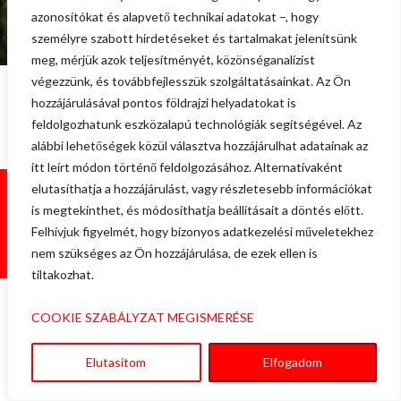
azonosítókat és alapvető technikai adatokat –, hogy
személyre szabott hirdetéseket és tartalmakat jelenítsünk
meg, mérjük azok teljesítményét, közönséganalízist
végezzünk, és továbbfejlesszük szolgáltatásainkat. Az Ön
A
SZÁMLÁT
a számlázz.hu-val állítom ki, melyet a megadott e-
hozzájárulásával pontos földrajzi helyadatokat is
mail címére küldök el.
B
anki átutalás
(a számlán feltüntetett
feldolgozhatunk eszközalapú technológiák segítségével. Az
számlaszámra tudja kiegyenlíteni az összeget, biztonságos
alábbi lehetőségek közül választva hozzájárulhat adatainak az
megoldás).
itt leírt módon történő feldolgozásához. Alternatívaként
elutasíthatja a hozzájárulást, vagy részletesebb információkat
Adatvédelmi tájékoztató
is megtekinthet, és módosíthatja beállításait a döntés előtt.
© 2022-2026 Gombos Anett | Készítette:
MorNeo
Felhívjuk figyelmét, hogy bizonyos adatkezelési műveletekhez
Informatika
nem szükséges az Ön hozzájárulása, de ezek ellen is
tiltakozhat.
COOKIE SZABÁLYZAT MEGISMERÉSE
Elutasítom
Elfogadom