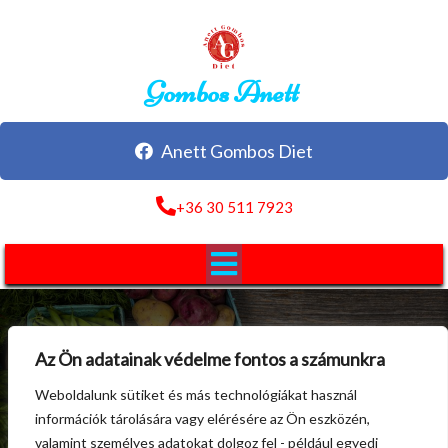
Gombos Anett
Anett Gombos Diet
+36 30 511 7923
Az Ön adatainak védelme fontos a számunkra
Weboldalunk sütiket és más technológiákat használ
Számlázás / Fizetés
információk tárolására vagy elérésére az Ön eszközén,
valamint személyes adatokat dolgoz fel - például egyedi