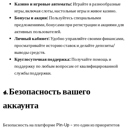
Казино и игровые автоматы:
Играйте в разнообразные
игры, включая слоты, настольные игры и живое казино.
Бонусы и акции:
Пользуйтесь специальными
предложениями, бонусами при регистрации и акциями для
активных пользователей.
Личный кабинет:
Удобно управляйте своими финансами,
просматривайте историю ставок и делайте депозиты/
выводы средств.
Круглосуточная поддержка:
Получайте помощь и
поддержку по любым вопросам от квалифицированной
службы поддержки.
4. Безопасность вашего
аккаунта
Безопасность на платформе Pin-Up – это один из приоритетов