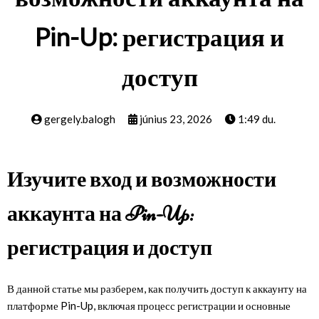
Pin-Up: регистрация и
доступ
gergely.balogh
június 23, 2026
1:49 du.
Изучите вход и возможности
аккаунта на Pin-Up:
регистрация и доступ
В данной статье мы разберем, как получить доступ к аккаунту на
платформе Pin-Up, включая процесс регистрации и основные