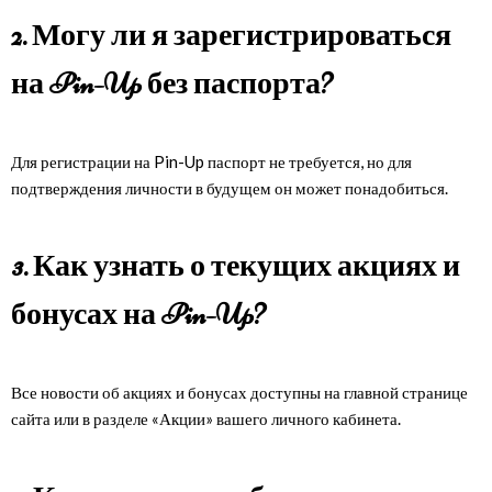
2. Могу ли я зарегистрироваться
на Pin-Up без паспорта?
Для регистрации на Pin-Up паспорт не требуется, но для
подтверждения личности в будущем он может понадобиться.
3. Как узнать о текущих акциях и
бонусах на Pin-Up?
Все новости об акциях и бонусах доступны на главной странице
сайта или в разделе «Акции» вашего личного кабинета.