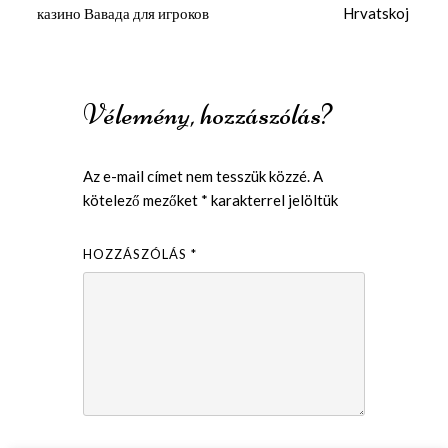
казино Вавада для игроков
Hrvatskoj
Vélemény, hozzászólás?
Az e-mail címet nem tesszük közzé.
A
kötelező mezőket
*
karakterrel jelöltük
HOZZÁSZÓLÁS
*