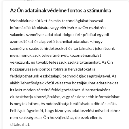
NÉV
*
Az Ön adatainak védelme fontos a számunkra
Weboldalunk sütiket és más technológiákat használ
E-MAIL CÍM
*
információk tárolására vagy elérésére az Ön eszközén,
valamint személyes adatokat dolgoz fel - például egyedi
HONLAP
azonosítókat és alapvető technikai adatokat –, hogy
személyre szabott hirdetéseket és tartalmakat jelenítsünk
meg, mérjük azok teljesítményét, közönséganalízist
végezzünk, és továbbfejlesszük szolgáltatásainkat. Az Ön
A NEVEM, E-MAIL CÍMEM, ÉS
hozzájárulásával pontos földrajzi helyadatokat is
WEBOLDALCÍMEM MENTÉSE A
feldolgozhatunk eszközalapú technológiák segítségével. Az
BÖNGÉSZŐBEN A KÖVETKEZŐ
alábbi lehetőségek közül választva hozzájárulhat adatainak az
HOZZÁSZÓLÁSOMHOZ.
itt leírt módon történő feldolgozásához. Alternatívaként
elutasíthatja a hozzájárulást, vagy részletesebb információkat
is megtekinthet, és módosíthatja beállításait a döntés előtt.
Felhívjuk figyelmét, hogy bizonyos adatkezelési műveletekhez
nem szükséges az Ön hozzájárulása, de ezek ellen is
tiltakozhat.