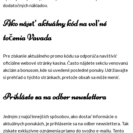
dodatočných nákladov.
Ako nájsť aktuálny kód na voľné
točenia Vavada
Pre získanie aktuálneho promo kódu sa odporúča navštíviť
oficiálne webové stránky kasína. Často nájdete sekciu venovanú
akciám a bonusom, kde sú uvedené posledné ponuky. Udržiavajte
si prehľad o týchto stránkach, pretože obsah sa môže meniť.
Prihláste sa na odber newslettera
Jedným z najúčinnejších spôsobov, ako dostať informácie o
aktuálnych ponukách, je prihlásenie sa na odber newslettera. Tak
získate exkluzívne oznámenia priamo do svojho e-mailu. Tento