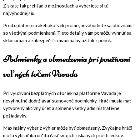
Získate tak prehľad o možnostiach a vyberiete si tú
najvýhodnejšiu.
Pred uplatnením akéhokoľvek promo, nezabudnite sa oboznámiť
so všetkými podmienkami. Tieto detaily vám pomôžu vyhnúť sa
sklamaniam a zabezpečiť si maximálny užitok z ponúk.
Podmienky a obmedzenia pri používaní
voľných točení Vavada
Pri využívaní bezplatných otočiek na platforme Vavada je
nevyhnutné dodržiavať stanovené podmienky. Hráči musia mať
vytvorený aktívny účet a splnené všetky administratívne
požiadavky.
Maximálny výber z výhier môže byť obmedzený. Zvyčajne hráči
môžu vybrať iba určitú časť svojich získaných prostriedkov.