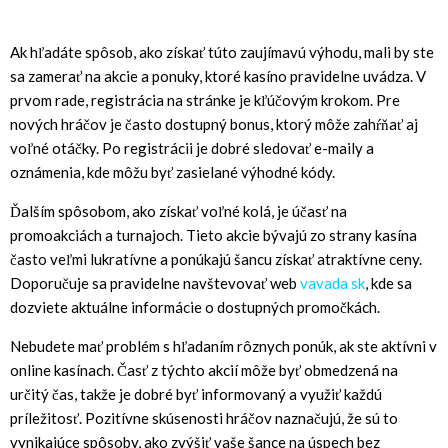
Ak hľadáte spôsob, ako získať túto zaujímavú výhodu, mali by ste
sa zamerať na akcie a ponuky, ktoré kasíno pravidelne uvádza. V
prvom rade, registrácia na stránke je kľúčovým krokom. Pre
nových hráčov je často dostupný bonus, ktorý môže zahŕňať aj
voľné otáčky. Po registrácii je dobré sledovať e-maily a
oznámenia, kde môžu byť zasielané výhodné kódy.
Ďalším spôsobom, ako získať voľné kolá, je účasť na
promoakciách a turnajoch. Tieto akcie bývajú zo strany kasína
často veľmi lukratívne a ponúkajú šancu získať atraktívne ceny.
Doporučuje sa pravidelne navštevovať web
vavada sk
, kde sa
dozviete aktuálne informácie o dostupných promočkách.
Nebudete mať problém s hľadaním rôznych ponúk, ak ste aktívni v
online kasínach. Časť z týchto akcií môže byť obmedzená na
určitý čas, takže je dobré byť informovaný a využiť každú
príležitosť. Pozitívne skúsenosti hráčov naznačujú, že sú to
vynikajúce spôsoby, ako zvýšiť vaše šance na úspech bez