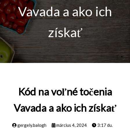
Vavada a ako ich
získať
Kód na voľné točenia
Vavada a ako ich získať
gergely.balogh
március 4, 2024
3:17 du.