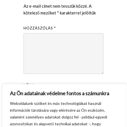
Az e-mail címet nem tesszük közzé.
A
kötelező mezőket
*
karakterrel jelöltük
HOZZÁSZÓLÁS
*
NÉV
*
Az Ön adatainak védelme fontos a számunkra
Weboldalunk sütiket és más technológiákat használ
E-MAIL CÍM
*
információk tárolására vagy elérésére az Ön eszközén,
valamint személyes adatokat dolgoz fel - például egyedi
HONLAP
azonosítókat és alapvető technikai adatokat –, hogy