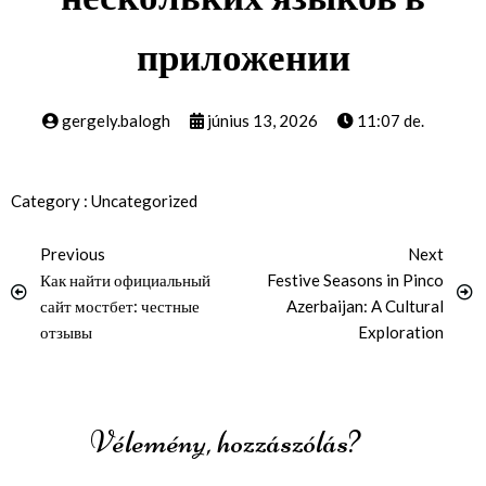
приложении
gergely.balogh
június 13, 2026
11:07 de.
Category :
Uncategorized
Previous
Next
Как найти официальный
Festive Seasons in Pinco
сайт мостбет: честные
Azerbaijan: A Cultural
отзывы
Exploration
Vélemény, hozzászólás?