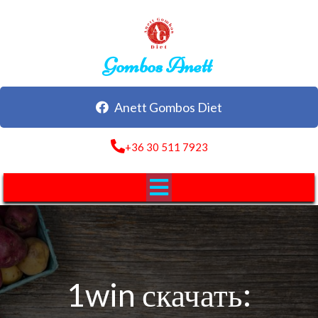
Gombos Anett
Anett Gombos Diet
+36 30 511 7923
1win скачать: