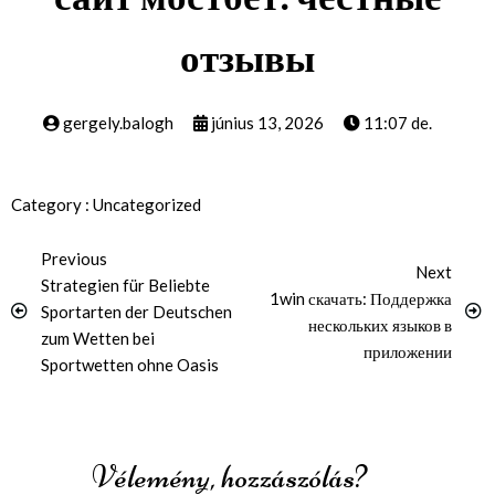
отзывы
gergely.balogh
június 13, 2026
11:07 de.
Category :
Uncategorized
Previous
Next
Strategien für Beliebte
1win скачать: Поддержка
Sportarten der Deutschen
нескольких языков в
zum Wetten bei
приложении
Sportwetten ohne Oasis
Vélemény, hozzászólás?