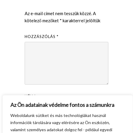
Az e-mail címet nem tesszük közzé.
A
kötelező mezőket
*
karakterrel jelöltük
HOZZÁSZÓLÁS
*
NÉV
*
Az Ön adatainak védelme fontos a számunkra
Weboldalunk sütiket és más technológiákat használ
E-MAIL CÍM
*
információk tárolására vagy elérésére az Ön eszközén,
valamint személyes adatokat dolgoz fel - például egyedi