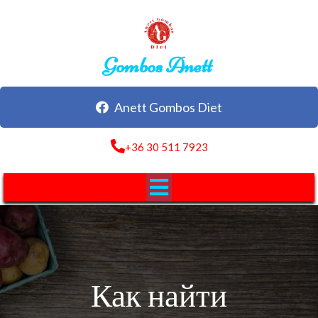
Gombos Anett
Anett Gombos Diet
+36 30 511 7923
Как найти